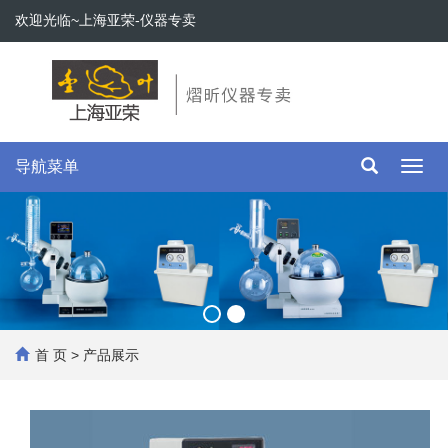
欢迎光临~上海亚荣-仪器专卖
导航菜单
Toggl
navig
首 页
>
产品展示